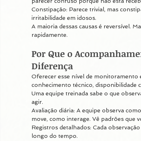
parecer confuso porque não está rece
Constipação: Parece trivial, mas consti
irritabilidade em idosos.
A maioria dessas causas é reversível. M
rapidamente.
Por Que o Acompanhament
Diferença
Oferecer esse nível de monitoramento e
conhecimento técnico, disponibilidade c
Uma equipe treinada sabe o que observ
agir.
Avaliação diária: A equipe observa com
move, como interage. Vê padrões que vo
Registros detalhados: Cada observação é
longo do tempo.