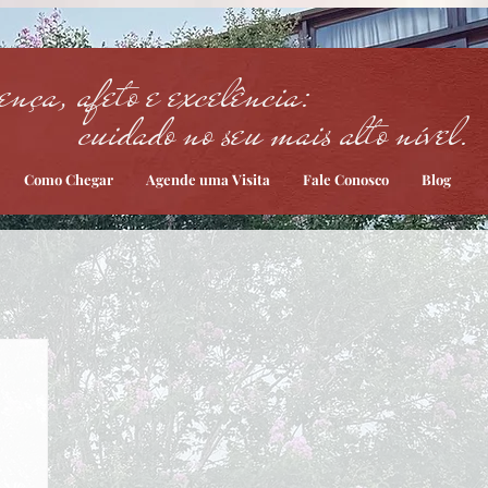
ença, afeto e excelência:
cuidado no seu mais alto nível.
Como Chegar
Agende uma Visita
Fale Conosco
Blog