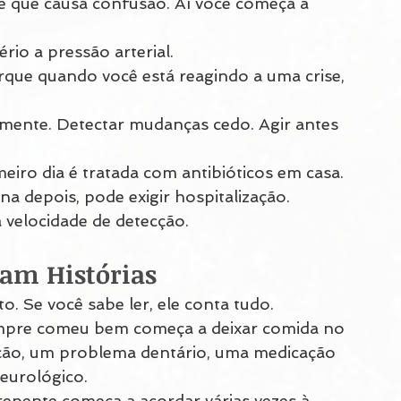
e que causa confusão. Aí você começa a 
rio a pressão arterial.
rque quando você está reagindo a uma crise, 
mente. Detectar mudanças cedo. Agir antes 
eiro dia é tratada com antibióticos em casa. 
 depois, pode exigir hospitalização.
 velocidade de detecção.
am Histórias
. Se você sabe ler, ele conta tudo.
empre comeu bem começa a deixar comida no 
ção, um problema dentário, uma medicação 
eurológico.
pente começa a acordar várias vezes à 