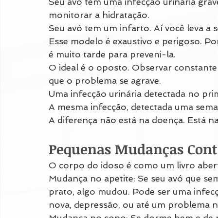
Seu avó tem uma infecção urinária grav
monitorar a hidratação.
Seu avó tem um infarto. Aí você leva a sé
Esse modelo é exaustivo e perigoso. Po
é muito tarde para preveni-la.
O ideal é o oposto. Observar constante
que o problema se agrave.
Uma infecção urinária detectada no prim
A mesma infecção, detectada uma semana
A diferença não está na doença. Está na
Pequenas Mudanças Cont
O corpo do idoso é como um livro aberto
Mudança no apetite: Se seu avó que s
prato, algo mudou. Pode ser uma infec
nova, depressão, ou até um problema n
Mudança no sono: Se dorme bem e de re