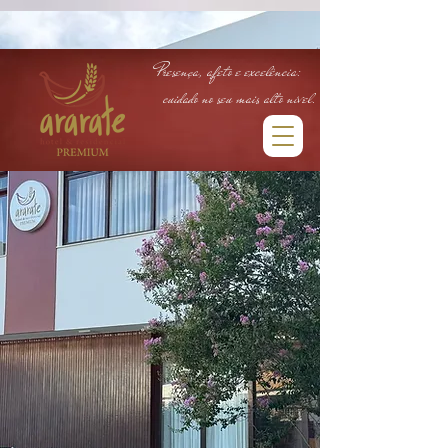
head:
Body:
Presença, afeto e excelência:
cuidado no seu mais alto nível.