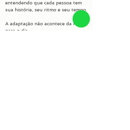
entendendo que cada pessoa tem 
sua história, seu ritmo e seu tempo.
A adaptação não acontece da noite 
para o dia.
Mas quando existe cuidado, 
acompanhamento e estrutura, ela 
acontece.
Mais do que “se acostumar”, o 
objetivo é que o idoso se sinta 
seguro, respeitado e, aos poucos, 
parte daquele ambiente.
Se essa é uma das suas 
preocupações, saiba que ela é 
válida.
E que entender o processo já é um 
primeiro passo para lidar com ele 
com mais tranquilidade.