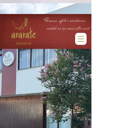
head:
Body:
Presença, afeto e excelência:
cuidado no seu mais alto nível.