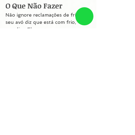
O Que Não Fazer
Não ignore reclamações de frio: Se 
seu avó diz que está com frio, 
acredite. Ele sente mesmo.
Não deixe de aquecê-lo: Coloque 
casacos, cobertores, agasalhos. 
Não economize nisso.
Não negligencie a hidratação: 
Mesmo que ele não peça água, 
ofereça. Bebidas quentes são ideais.
Não pule as vacinas: Gripe e 
pneumococo são importantes.
Não ignore sinais de alerta: 
Confusão, tremores, respiração 
estranha. Procure um médico.
FAQ
Meu avó tem medo de sair de casa 