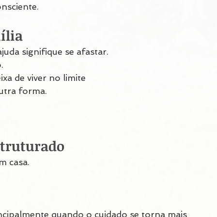
nsciente.
ília
da signifique se afastar.
.
xa de viver no limite
utra forma.
struturado
m casa.
ncipalmente quando o cuidado se torna mais 