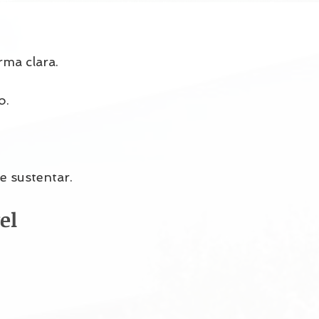
ma clara.
o.
de sustentar.
el