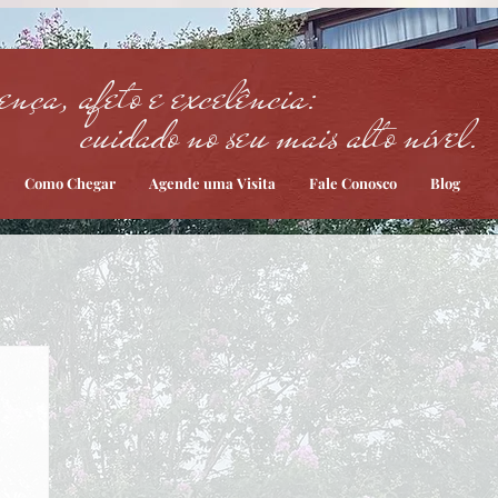
ença, afeto e excelência:
cuidado no seu mais alto nível.
Como Chegar
Agende uma Visita
Fale Conosco
Blog