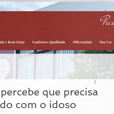
Pres
úde e Bem-Estar
Conforto e Qualidade
Diferenciais
Day Use
percebe que precisa
ado com o idoso