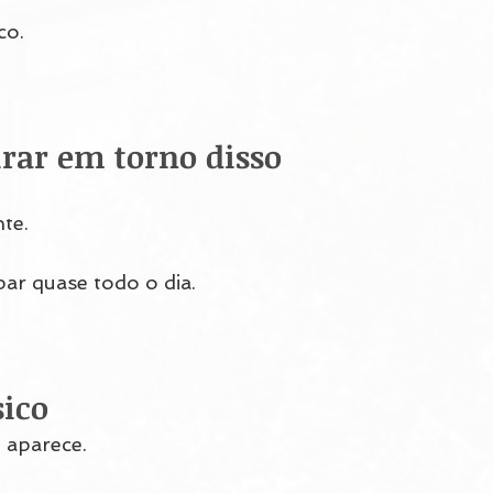
co.
rar em torno disso
te.
ar quase todo o dia.
sico
aparece.