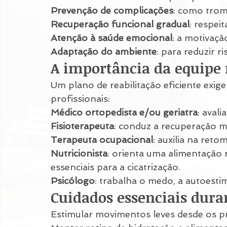
Prevenção de complicações
: como trom
Recuperação funcional gradual
: respei
Atenção à saúde emocional
: a motivaçã
Adaptação do ambiente
: para reduzir 
A importância da equipe 
Um plano de reabilitação eficiente exige
profissionais:
Médico ortopedista e/ou geriatra
: aval
Fisioterapeuta
: conduz a recuperação m
Terapeuta ocupacional
: auxilia na reto
Nutricionista
: orienta uma alimentação r
essenciais para a cicatrização.
Psicólogo
: trabalha o medo, a autoesti
Cuidados essenciais duran
Estimular movimentos leves desde os pr