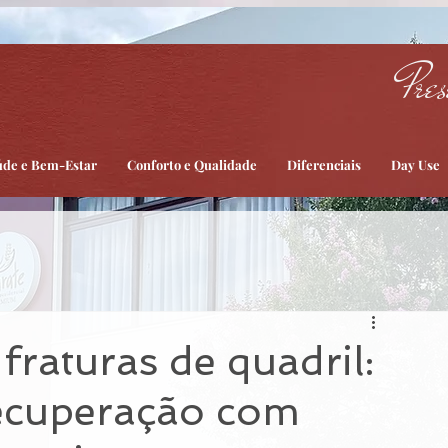
Pres
úde e Bem-Estar
Conforto e Qualidade
Diferenciais
Day Use
fraturas de quadril:
ecuperação com