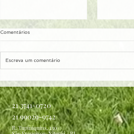
Comentários
Escreva um comentário
Parkinson além do tremor:
Por que al
como a doença afeta a
passam a s
rotina
grandes fes
21 3741-0720
21 99029-9742
R. Tupiniquins, 130
São Francisco, Niterói - RJ