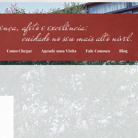
ença, afeto e excelência:
cuidado no seu mais alto nível.
Como Chegar
Agende uma Visita
Fale Conosco
Blog