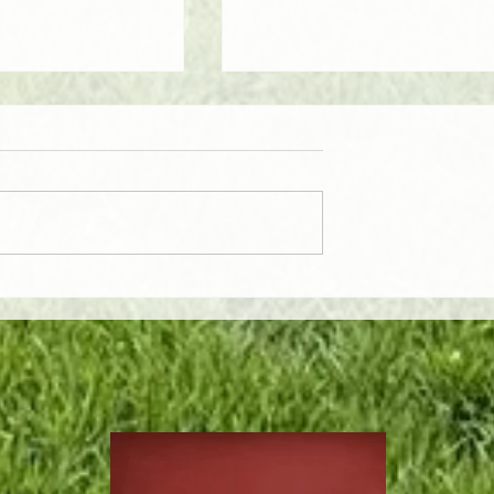
guns idosos
Por que certas músicas
e cansar de
permanecem vivas na
tas familiares?
memória por décadas?